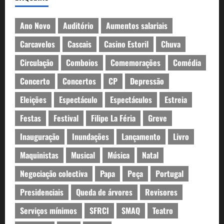
Ano Novo
Auditório
Aumentos salariais
Carcavelos
Cascais
Casino Estoril
Chuva
Circulação
Comboios
Comemorações
Comédia
Concerto
Concertos
CP
Depressão
Eleições
Espectáculo
Espectáculos
Estreia
Festas
Festival
Filipe La Féria
Greve
Inauguração
Inundações
Lançamento
Livro
Maquinistas
Musical
Música
Natal
Negociação colectiva
Papa
Peça
Portugal
Presidenciais
Queda de árvores
Revisores
Serviços mínimos
SFRCI
SMAQ
Teatro