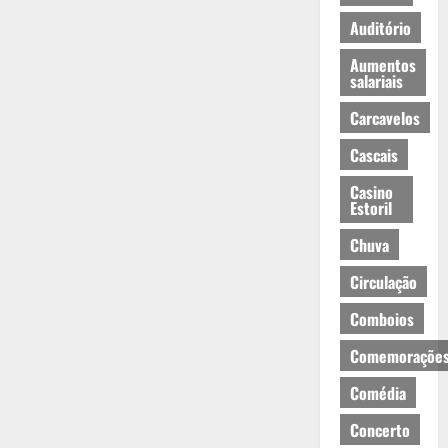
Auditório
Aumentos
salariais
Carcavelos
Cascais
Casino
Estoril
Chuva
Circulação
Comboios
Comemoraçõe
Comédia
Concerto