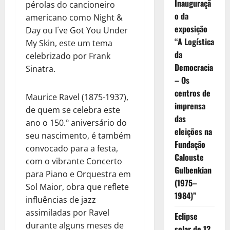
Inauguraçã
pérolas do cancioneiro
o da
americano como Night &
exposição
Day ou I´ve Got You Under
“A Logística
My Skin, este um tema
da
celebrizado por Frank
Democracia
Sinatra.
– Os
centros de
Maurice Ravel (1875-1937),
imprensa
de quem se celebra este
das
ano o 150.º aniversário do
eleições na
seu nascimento, é também
Fundação
convocado para a festa,
Calouste
com o vibrante Concerto
Gulbenkian
para Piano e Orquestra em
(1975–
Sol Maior, obra que reflete
1984)”
influências de jazz
assimiladas por Ravel
Eclipse
durante alguns meses de
solar de 12