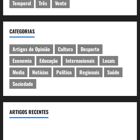
Temporal
Três
Vento
CATEGORIAS
Artigos de Opinião
Cultura
Desporto
Economia
Educação
Internacionais
Locais
Media
Notícias
Política
Regionais
Saúde
Sociedade
ARTIGOS RECENTES
Inauguração da exposição “A Logística da Democracia – Os
centros de imprensa das eleições na Fundação Calouste