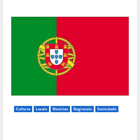
Cultura
Locais
Notícias
Regionais
Sociedade
Inauguração da exposição “A Logística da
Democracia – Os centros de imprensa das eleições