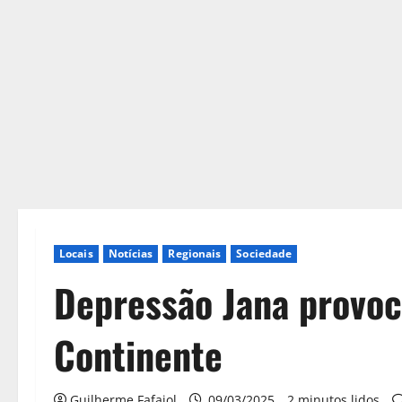
Locais
Notícias
Regionais
Sociedade
Depressão Jana provoc
Continente
Guilherme Fafaiol
09/03/2025
2 minutos lidos