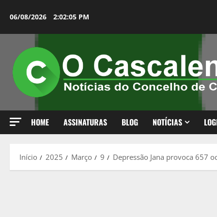
Avançar
para
06/08/2026
2:02:07 PM
o
conteúdo
HOME
ASSINATURAS
BLOG
NOTÍCIAS
LOG
Início
2025
Março
9
Depressão Jana provoca 657 oc