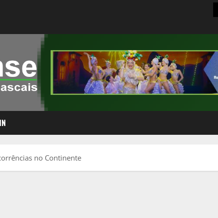
IN
orrências no Continente