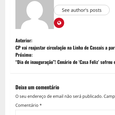
See author's posts
N
Anterior:
CP vai reajustar circulação na Linha de Cascais a par
a
Próximo:
v
“Dia de inauguração”! Cenário de ‘Casa Feliz’ sofre
e
g
Deixe um comentário
a
O seu endereço de email não será publicado.
Campo
ç
Comentário
*